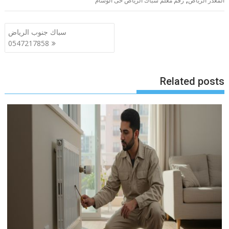
المعذر الرياض
رقم معلم سباك الرياض حى الوسام
تصفّح
سباك جنوب الرياض
المقالات
0547217858
Related posts