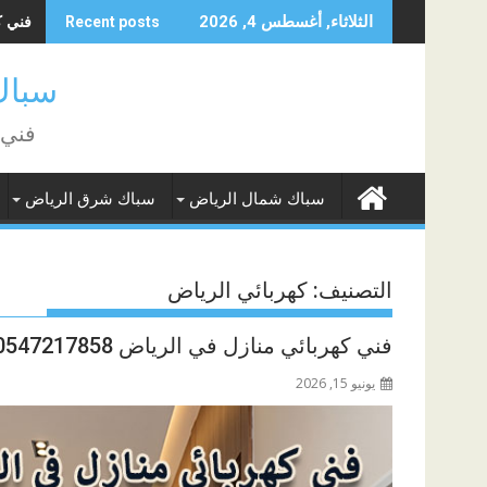
Skip
فني كهر
الثلاثاء, أغسطس 4, 2026
Recent posts
to
content
سباك 
فني سباك با
سباك شمال الرياض
سباك شرق الرياض
التصنيف:
كهربائي الرياض
فني كهربائي منازل في الرياض 0547217858
يونيو 15, 2026